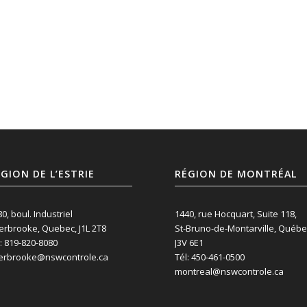
GION DE L’ESTRIE
RÉGION DE MONTRÉAL
0, boul. Industriel
1440, rue Hocquart, Suite 118,
erbrooke, Quebec, J1L 2T8
St-Bruno-de-Montarville, Québe
: 819-820-8080
J3V 6E1
erbrooke@nswcontrole.ca
Tél: 450-461-0500
montreal@nswcontrole.ca