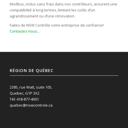
Modbus, inclus sans frais dans nos contrôleurs, assurent une
compatibilité à long termes, limitant les coûts d’un
agrandissement ou d’une rénovation.
Faites de NSW Contrôle votre entreprise de confiance!
Contactez-nous…
RÉGION DE QUÉBEC
2385, rue Watt, suite 105,
Quebec, G1P 3X2
Tél: 418-877-4001
quebec@nswcontrole.ca