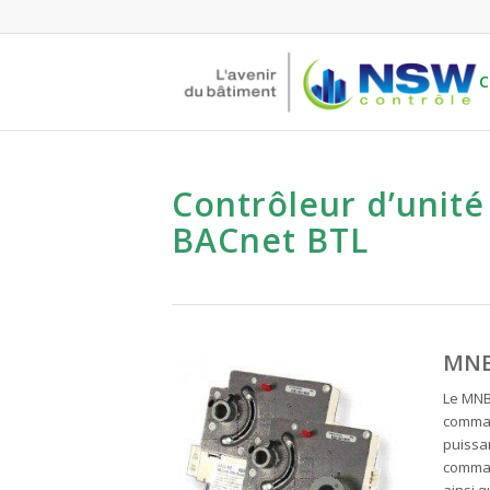
C
Contrôleur d’unité
BACnet BTL
MNB
Le MNB
comman
puissan
comman