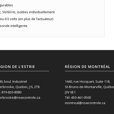
gurables
ac, 50/60 Hz, isolées individuellement
 ou 0-5 volts (en plus de l’actuateur)
sonde intelligente
GION DE L’ESTRIE
RÉGION DE MONTRÉAL
0, boul. Industriel
1440, rue Hocquart, Suite 118,
erbrooke, Quebec, J1L 2T8
St-Bruno-de-Montarville, Québe
: 819-820-8080
J3V 6E1
erbrooke@nswcontrole.ca
Tél: 450-461-0500
montreal@nswcontrole.ca