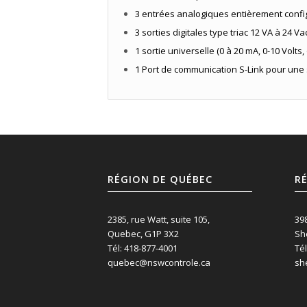
3 entrées analogiques entièrement confi
3 sorties digitales type triac 12 VA à 24 V
1 sortie universelle (0 à 20 mA, 0-10 Volts,
1 Port de communication S-Link pour une 
RÉGION DE QUÉBEC
RÉ
2385, rue Watt, suite 105,
398
Quebec, G1P 3X2
Sh
Tél: 418-877-4001
Tél
quebec@nswcontrole.ca
sh